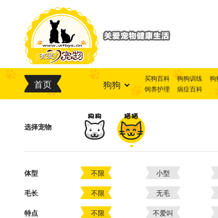
买狗百科
狗狗训练
狗
首页
狗狗
饲养护理
病症百科
选择宠物
体型
不限
小型
毛长
不限
无毛
特点
不限
不爱叫