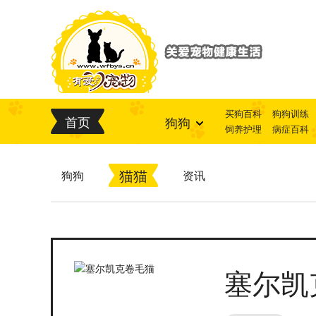
买狗百科
狗狗训练
首页
狗狗
饲养护理
病症百科
猫猫
狗狗
资讯
塞尔凯