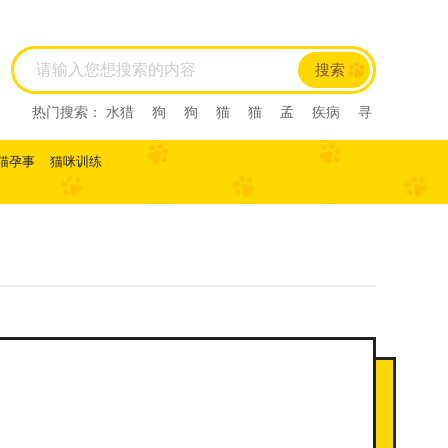
搜索
热门搜索：
水猎
狗
狗
猫
猫
孟
疾病
寻
回犬
尼亚
尼亚
尼亚
西尼亚
西尼亚
阿比
西尼
阿比西尼
水猎
孟
寻回犬
龙猫
肺炎
猫孕事
猫咪训练
缅甸猫
缅甸猫
曼基康猫
曼基康猫
孟加拉豹
猫
孟加拉猫
孟加
马恩岛猫
马恩岛猫
美国
刚毛猫
美国刚毛猫
曼
曼
曼
美国短毛猫
美国短毛猫
欧
欧
斯
斯
薮猫
热带草原
猫
热带草原猫
索马里猫
索马里猫
塞尔凯
塞尔凯
土耳
土耳
雪鞋猫
雪鞋猫
英国长
毛猫
英国长毛猫
英国短毛猫
英国短毛猫
中华
田园猫
土猫
狸花猫
狸花猫
中国
中国
田
园猫
重点色短毛猫
重点色短毛猫
中国
斯
法斗
拉屎
乱拉屎
加菲
布偶
布偶
加菲
猫咪怀孕
脓皮症
萨摩耶
萨摩耶
比熊
比
熊
高加索
高加索
雪纳瑞
巴哥
雪纳瑞
巴哥
阿比
阿比
子宫蓄脓
英短