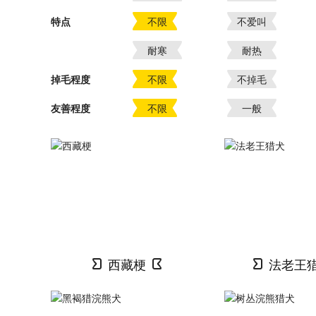
特点
不限
不爱叫
耐寒
耐热
掉毛程度
不限
不掉毛
友善程度
不限
一般
西藏梗
法老王