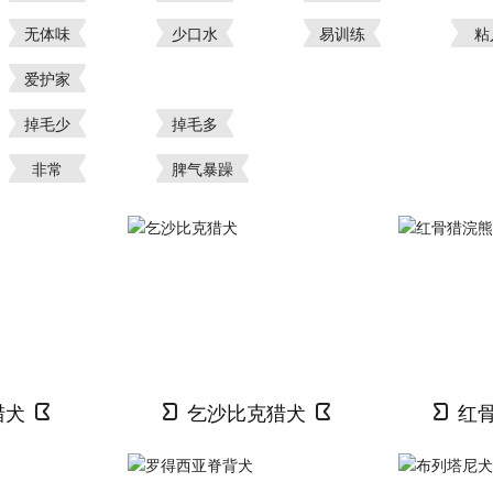
无体味
少口水
易训练
粘
爱护家
掉毛少
掉毛多
非常
脾气暴躁
猎犬
乞沙比克猎犬
红