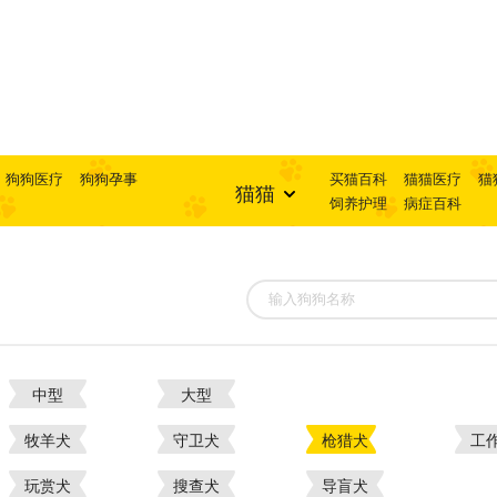
狗狗医疗
狗狗孕事
买猫百科
猫猫医疗
猫
猫猫
饲养护理
病症百科
中型
大型
牧羊犬
守卫犬
枪猎犬
工
玩赏犬
搜查犬
导盲犬