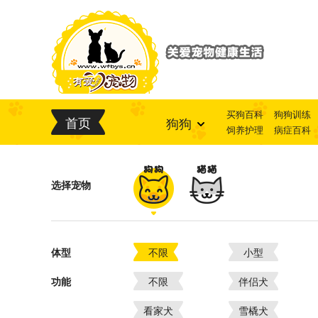
买狗百科
狗狗训练
首页
狗狗
饲养护理
病症百科
选择宠物
体型
不限
小型
功能
不限
伴侣犬
看家犬
雪橇犬