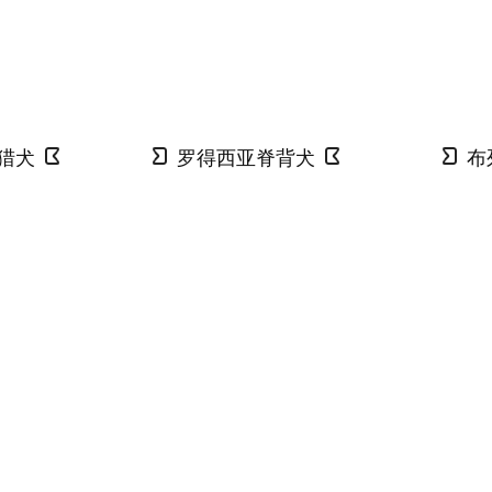
猎犬
罗得西亚脊背犬
布