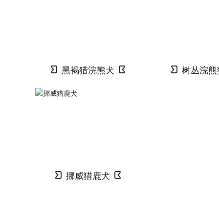
黑褐猎浣熊犬
树丛浣熊
挪威猎鹿犬