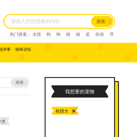
搜索
热门搜索：
水猎
狗
狗
猫
猫
孟
疾病
寻
回犬
尼亚
尼亚
尼亚
西尼亚
西尼亚
阿比
西尼
阿比西尼
水猎
孟
寻回犬
龙猫
肺炎
猫孕事
猫咪训练
缅甸猫
缅甸猫
曼基康猫
曼基康猫
孟加拉豹
猫
孟加拉猫
孟加
马恩岛猫
马恩岛猫
美国
刚毛猫
美国刚毛猫
曼
曼
曼
美国短毛猫
美国短毛猫
欧
欧
斯
斯
薮猫
热带草原
猫
热带草原猫
索马里猫
索马里猫
塞尔凯
搜索
塞尔凯
土耳
土耳
雪鞋猫
雪鞋猫
英国长
我想要的宠物
毛猫
英国长毛猫
英国短毛猫
英国短毛猫
中华
田园猫
土猫
狸花猫
狸花猫
中国
中国
田
园猫
重点色短毛猫
重点色短毛猫
中国
斯
枪猎犬
法斗
拉屎
乱拉屎
加菲
布偶
布偶
加菲
猫咪怀孕
脓皮症
萨摩耶
萨摩耶
比熊
比
作犬
熊
高加索
高加索
雪纳瑞
巴哥
雪纳瑞
巴哥
阿比
阿比
子宫蓄脓
英短