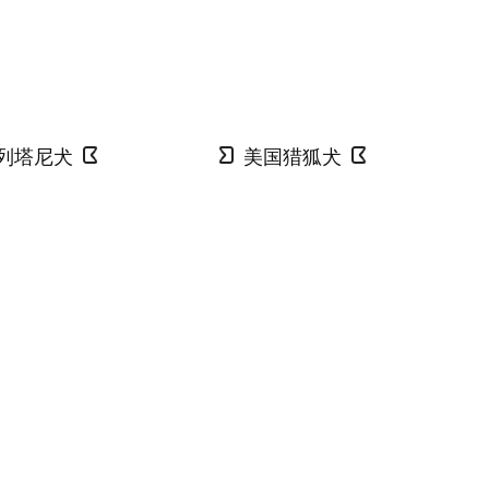
列塔尼犬
美国猎狐犬