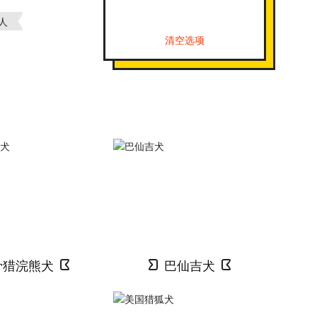
人
清空选项
骨猎浣熊犬
巴仙吉犬