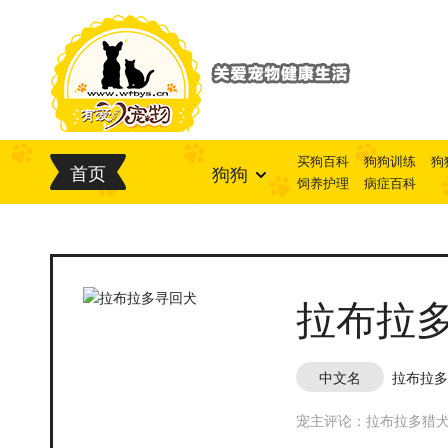
买狗百科
狗狗训练
狗
首页
狗狗
饲养护理
病症百科
拉布拉
中文名
拉布拉多
宠主评论：拉布拉多猎