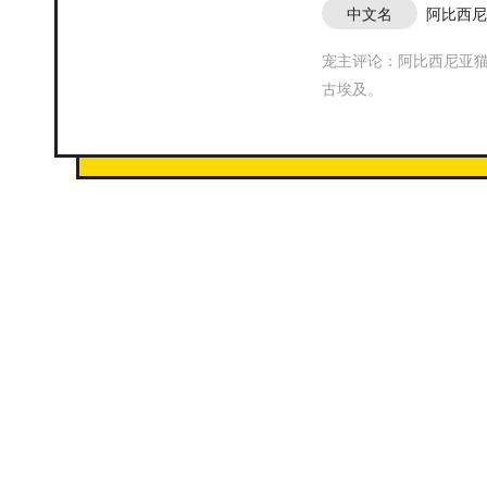
中文名
阿比西尼
宠主评论：阿比西尼亚
古埃及。